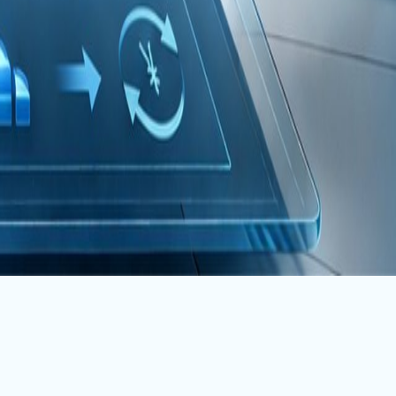
忘记密码?
电建通
CFCA插件
服务
其他产融服务
扫码登录