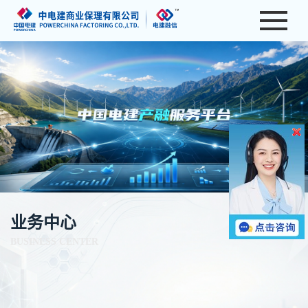
供应链金融
应收账款保理
电建保
✧
电建融信
✧
电建HUI收
✧
业务中心
供应链票据
查看更多
BUSINESS CENTER
无追索权保理
✧